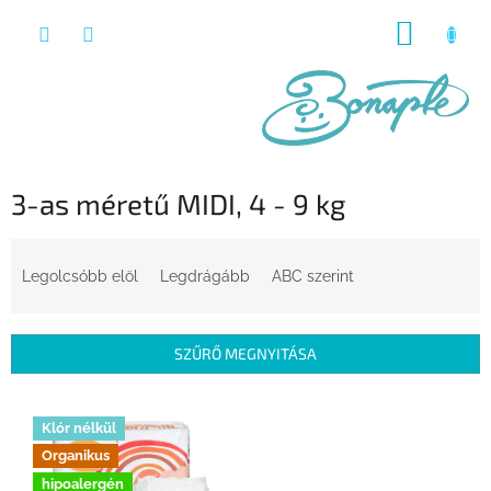
Ugrás
KOSÁR
a
fő
tartalomhoz
3-as méretű MIDI, 4 - 9 kg
T
e
Legolcsóbb elöl
Legdrágább
ABC szerint
r
m
é
SZŰRŐ MEGNYITÁSA
k
e
T
k
e
Klór nélkül
r
r
Organikus
e
m
hipoalergén
n