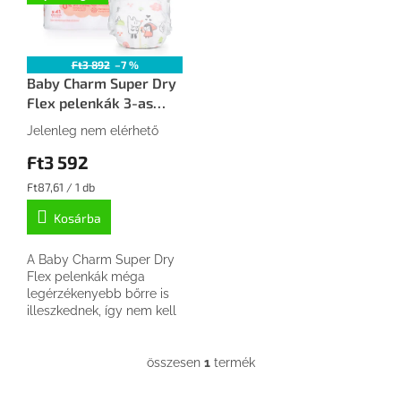
é
d
k
e
e
z
k
Ft3 892
–7 %
é
Baby Charm Super Dry
l
s
Flex pelenkák 3-as
i
e
méret Midi, 6-10 kg, 41
s
Jelenleg nem elérhető
db -
t
Ft3 592
á
j
Egységár:
Ft87,61 / 1 db
a
Kosárba
A Baby Charm Super Dry
Flex pelenkák méga
legérzékenyebb bőrre is
illeszkednek, így nem kell
tartanod az irritációtól ésa
kidörzsölődéstől. Puha
felülete, légáteresztő, de...
összesen
1
termék
L
i