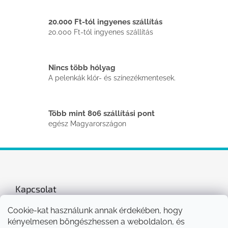
s
t
a
20.000 Ft-tól ingyenes szállítás
i
20.000 Ft-tól ingyenes szállítás
r
á
n
Nincs több hólyag
y
í
A pelenkák klór- és színezékmentesek.
t
á
s
Több mint 806 szállítási pont
e
egész Magyarországon
l
e
m
L
e
i
á
b
l
Kapcsolat
é
c
Cookie-kat használunk annak érdekében, hogy
info
@
bonaple.hu
kényelmesen böngészhessen a weboldalon, és
+36 30 77 30 882