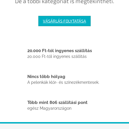
De a többi kategóriát is megtekintheti.
VÁSÁRLÁS FOLYTATÁSA
20.000 Ft-tól ingyenes szállítás
20.000 Ft-tól ingyenes szállítás
Nincs több hólyag
A pelenkák klór- és színezékmentesek.
Több mint 806 szállítási pont
egész Magyarországon
L