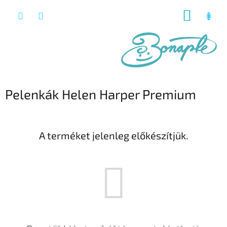
Ugrás
KOSÁR
a
fő
tartalomhoz
Pelenkák Helen Harper Premium
A terméket jelenleg előkészítjük.