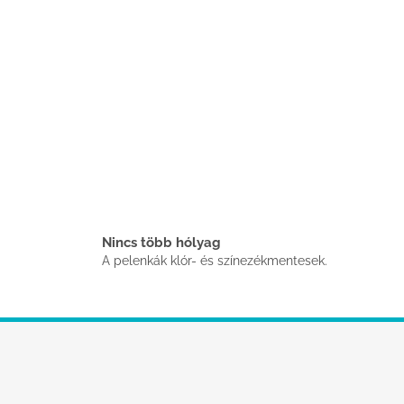
Nincs több hólyag
A pelenkák klór- és színezékmentesek.