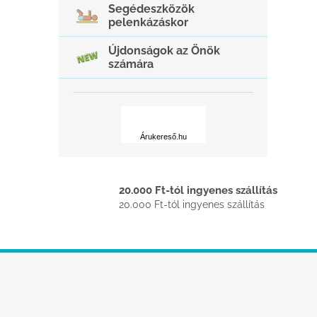
Segédeszközök
pelenkázáskor
Újdonságok az Önök
számára
Á
r
u
Árukereső.hu
k
e
r
20.000 Ft-tól ingyenes szállítás
e
s
20.000 Ft-tól ingyenes szállítás
ő
L
á
b
l