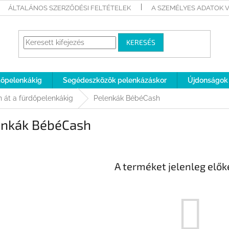
ÁLTALÁNOS SZERZŐDÉSI FELTÉTELEK
A SZEMÉLYES ADATOK 
KERESÉS
rdőpelenkákig
Segédeszközök pelenkázáskor
Újdonságok
n át a fürdőpelenkákig
Pelenkák BébéCash
enkák BébéCash
A terméket jelenleg előké