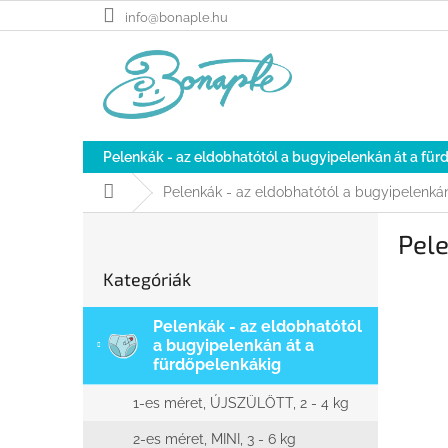
Ugrás
info@bonaple.hu
a
fő
tartalomhoz
Pelenkák - az eldobhatótól a bugyipelenkán át a fü
Kezdőlap
Pelenkák - az eldobhatótól a bugyipelenká
O
Pel
l
Kategóriák
d
Kategóriák
átugrása
a
l
Pelenkák - az eldobhatótól
s
a bugyipelenkán át a
ó
fürdőpelenkákig
p
a
1-es méret, ÚJSZÜLÖTT, 2 - 4 kg
n
e
2-es méret, MINI, 3 - 6 kg