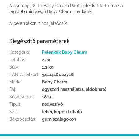
A csomag 18 db Baby Charm Pant pelenkát tartalmaz
a
legjobb minőségű Baby Charm márkától.
A pelenkákon nincs jelzőcsík.
Kiegészítő paraméterek
Kategória
:
Pelenkák Baby Charm
Jótállás
:
2 év
Súly
:
1.2 kg
EAN vonalkód
:
5411416022718
Márka
:
Baby Charm
Faj
:
egyszeri használatra, eldobható
Súlycsoport
:
18 kg
Típus
:
nedvszívó
Szín
:
fehér, képen látható
Bekapcsolás
:
gumiszalagokon
L