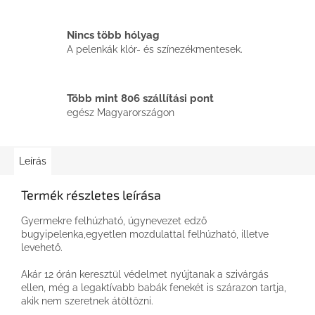
Nincs több hólyag
A pelenkák klór- és színezékmentesek.
Több mint 806 szállítási pont
egész Magyarországon
Leírás
Termék részletes leírása
Gyermekre felhúzható, úgynevezet edző
bugyipelenka,
egyetlen mozdulattal felhúzható, illetve
levehető.
Akár 12 órán keresztül védelmet nyújtanak a szivárgás
ellen,
még a legaktívabb babák fenekét is szárazon tartja,
akik nem szeretnek átöltözni.