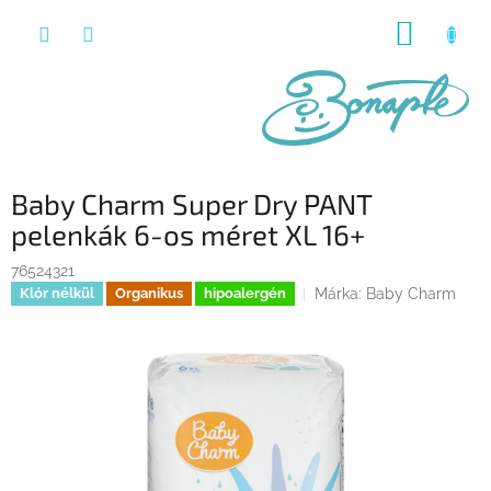
Ugrás
KOSÁR
a
fő
tartalomhoz
Baby Charm Super Dry PANT
pelenkák 6-os méret XL 16+
76524321
Márka:
Baby Charm
Klór nélkül
Organikus
hipoalergén