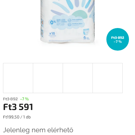
Ft3 892
–7 %
Ft3 892
–7 %
Ft3 591
Egységár:
Ft199,50 / 1 db
Jelenleg nem elérhető