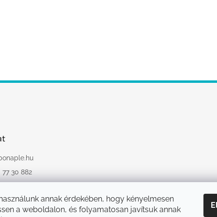
at
bonaple.hu
 77 30 882
://www.instagram.
onaple.hu/
 használunk annak érdekében, hogy kényelmesen
E
sen a weboldalon, és folyamatosan javítsuk annak