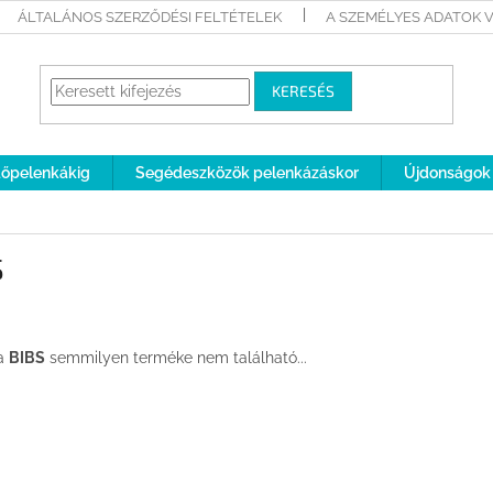
ÁLTALÁNOS SZERZŐDÉSI FELTÉTELEK
A SZEMÉLYES ADATOK 
KERESÉS
rdőpelenkákig
Segédeszközök pelenkázáskor
Újdonságok
S
a
BIBS
semmilyen terméke nem található...