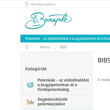
Ugrás
info@bonaple.hu
a
fő
tartalomhoz
Pelenkák - az eldobhatótól a bugyipelenkán át a fü
Kezdőlap
Márka
BIBS
O
BIB
l
Kategóriák
d
Kategóriák
átugrása
a
l
A márk
Pelenkák - az eldobhatótól
s
a bugyipelenkán át a
ó
fürdőpelenkákig
p
a
Segédeszközök
n
pelenkázáskor
e