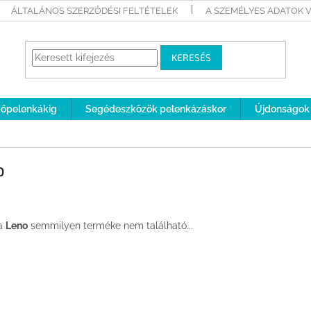
ÁLTALÁNOS SZERZŐDÉSI FELTÉTELEK
A SZEMÉLYES ADATOK 
KERESÉS
rdőpelenkákig
Segédeszközök pelenkázáskor
Újdonságok
o
a
Leno
semmilyen terméke nem található...