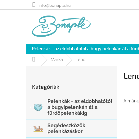
Ugrás
info@bonaple.hu
a
fő
tartalomhoz
Pelenkák - az eldobhatótól a bugyipelenkán át a fü
Kezdőlap
Márka
Leno
O
Len
l
Kategóriák
d
Kategóriák
átugrása
a
l
A márk
Pelenkák - az eldobhatótól
s
a bugyipelenkán át a
ó
fürdőpelenkákig
p
a
Segédeszközök
n
pelenkázáskor
e