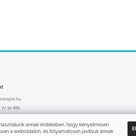
at
bonaple.hu
 77 30 882
://www.instagram.
onaple.hu/
 használunk annak érdekében, hogy kényelmesen
E
sen a weboldalon, és folyamatosan javítsuk annak