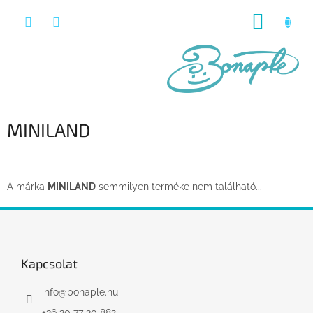
Ugrás
KOSÁR
a
fő
tartalomhoz
MINILAND
A márka
MINILAND
semmilyen terméke nem található...
L
á
b
l
Kapcsolat
é
c
info
@
bonaple.hu
+36 30 77 30 882