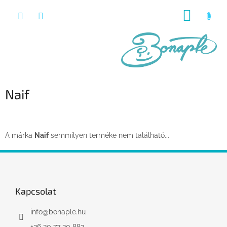
Ugrás
KOSÁR
a
fő
tartalomhoz
Naif
A márka
Naif
semmilyen terméke nem található...
L
á
b
l
Kapcsolat
é
c
info
@
bonaple.hu
+36 30 77 30 882