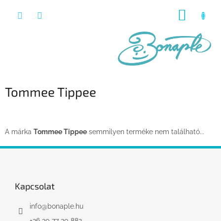
Ugrás
KOSÁR
a
fő
tartalomhoz
Tommee Tippee
A márka
Tommee Tippee
semmilyen terméke nem található...
L
á
b
l
Kapcsolat
é
c
info
@
bonaple.hu
+36 30 77 30 882